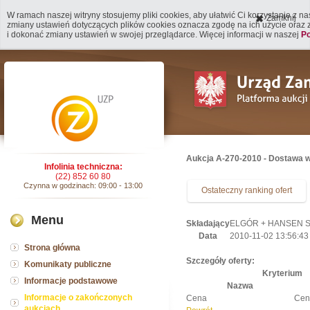
W ramach naszej witryny stosujemy pliki cookies, aby ułatwić Ci korzystanie z n
Zamknij
zmiany ustawień dotyczących plików cookies oznacza zgodę na ich użycie oraz
i dokonać zmiany ustawień w swojej przeglądarce. Więcej informacji w naszej
Po
Aukcja A-270-2010 - Dostawa w
Infolinia techniczna:
(22) 852 60 80
Czynna w godzinach: 09:00 - 13:00
Ostateczny ranking ofert
Menu
Składający
ELGÓR + HANSEN Sp.
Data
2010-11-02 13:56:43
Strona główna
Szczegóły oferty:
Komunikaty publiczne
Kryterium
Informacje podstawowe
Nazwa
Informacje o zakończonych
Cena
Cen
aukcjach