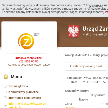
W ramach naszej witryny stosujemy pliki cookies, aby ułatwić Ci korzystanie z n
Zamknij
zmiany ustawień dotyczących plików cookies oznacza zgodę na ich użycie oraz
i dokonać zmiany ustawień w swojej przeglądarce. Więcej informacji w naszej
Po
Aukcja A-47-2011 - Usługi proj
Infolinia techniczna:
(22) 852 60 80
Czynna w godzinach: 09:00 - 13:00
Ostateczny ranking ofert
Menu
Składający
„WAW” BIURO PRO
Data
2011-01-31 13:57:
Strona główna
Szczegóły oferty:
Komunikaty publiczne
Kryterium
Informacje podstawowe
Nazwa
Informacje o zakończonych
Cena
Cen
aukcjach