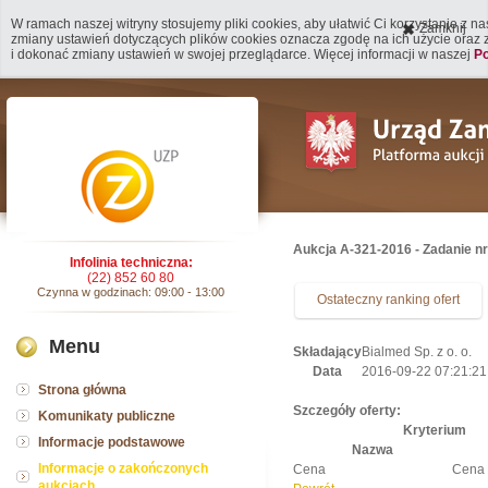
W ramach naszej witryny stosujemy pliki cookies, aby ułatwić Ci korzystanie z n
Zamknij
zmiany ustawień dotyczących plików cookies oznacza zgodę na ich użycie oraz
i dokonać zmiany ustawień w swojej przeglądarce. Więcej informacji w naszej
Po
Aukcja A-321-2016 - Zadanie n
Infolinia techniczna:
(22) 852 60 80
Czynna w godzinach: 09:00 - 13:00
Ostateczny ranking ofert
Menu
Składający
Bialmed Sp. z o. o.
Data
2016-09-22 07:21:21
Strona główna
Szczegóły oferty:
Komunikaty publiczne
Kryterium
Informacje podstawowe
Nazwa
Informacje o zakończonych
Cena
Cena
aukcjach