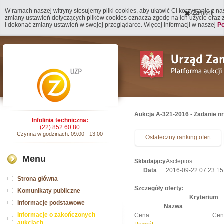
W ramach naszej witryny stosujemy pliki cookies, aby ułatwić Ci korzystanie z n
Zamknij
zmiany ustawień dotyczących plików cookies oznacza zgodę na ich użycie oraz
i dokonać zmiany ustawień w swojej przeglądarce. Więcej informacji w naszej
Po
Aukcja A-321-2016 - Zadanie n
Infolinia techniczna:
(22) 852 60 80
Czynna w godzinach: 09:00 - 13:00
Ostateczny ranking ofert
Menu
Składający
Asclepios
Data
2016-09-22 07:23:15
Strona główna
Szczegóły oferty:
Komunikaty publiczne
Kryterium
Informacje podstawowe
Nazwa
Informacje o zakończonych
Cena
Cen
aukcjach