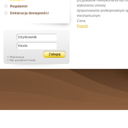
przypadków niewykonania lub n
wykonania umowy
Regulamin
dysponowanie profesjonalnym s
Deklaracja dostępności
mechanicznym
Cena
Powrót
> Rejestracja
> Nie pamiętam hasła