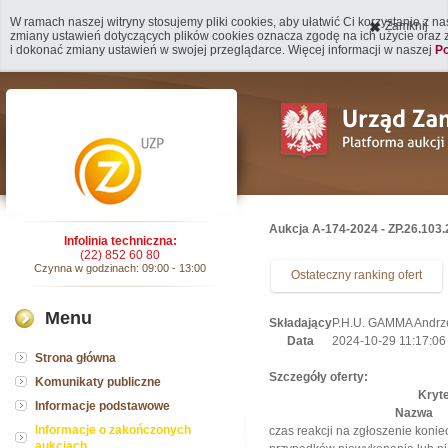
W ramach naszej witryny stosujemy pliki cookies, aby ułatwić Ci korzystanie z n
Zamknij
zmiany ustawień dotyczących plików cookies oznacza zgodę na ich użycie oraz
i dokonać zmiany ustawień w swojej przeglądarce. Więcej informacji w naszej
Po
Aukcja A-174-2024 - ZP.26.103.
Infolinia techniczna:
(22) 852 60 80
Czynna w godzinach: 09:00 - 13:00
Ostateczny ranking ofert
Menu
Składający
P.H.U. GAMMA Andrze
Data
2024-10-29 11:17:06
Strona główna
Szczegóły oferty:
Komunikaty publiczne
Kryt
Informacje podstawowe
Nazwa
Informacje o zakończonych
czas reakcji na zgłoszenie konie
aukcjach