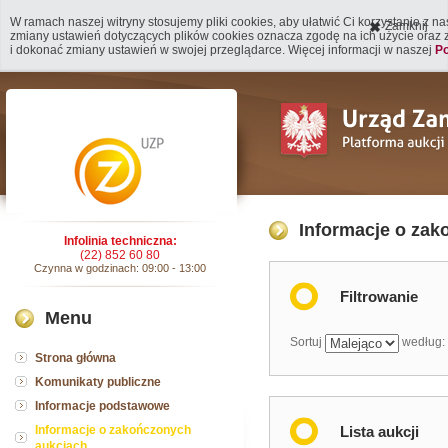
W ramach naszej witryny stosujemy pliki cookies, aby ułatwić Ci korzystanie z n
Zamknij
zmiany ustawień dotyczących plików cookies oznacza zgodę na ich użycie oraz
i dokonać zmiany ustawień w swojej przeglądarce. Więcej informacji w naszej
Po
Informacje o za
Infolinia techniczna:
(22) 852 60 80
Czynna w godzinach: 09:00 - 13:00
Filtrowanie
Menu
Sortuj
według:
Strona główna
Komunikaty publiczne
Informacje podstawowe
Informacje o zakończonych
Lista aukcji
aukcjach