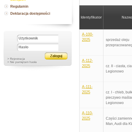
Regulamin
Deklaracja dostępności
Identyfikator
Nazw
A-100-
2025
sprzedaż oleju
przepracowane
> Rejestracja
A-112-
> Nie pamiętam hasła
2025
cz. II - ciasta, ci
Legionowo
A-111-
2025
cz. I - chleb, bułk
pieczywo maśla
Legionowo
A-110-
2025
Części zamienn
Man, Audi dla 