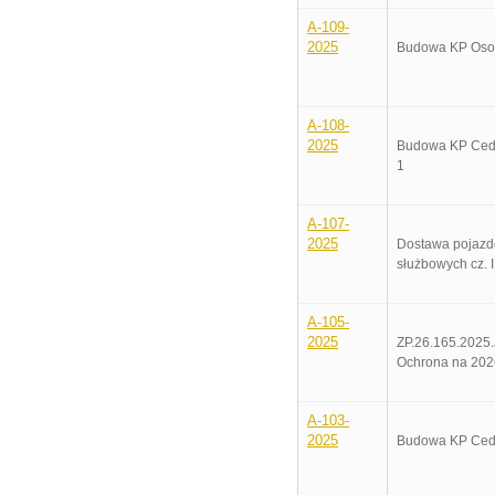
A-109-
2025
Budowa KP Os
A-108-
2025
Budowa KP Cedr
1
A-107-
2025
Dostawa pojaz
służbowych cz. I
A-105-
2025
ZP.26.165.2025
Ochrona na 202
A-103-
2025
Budowa KP Cedr