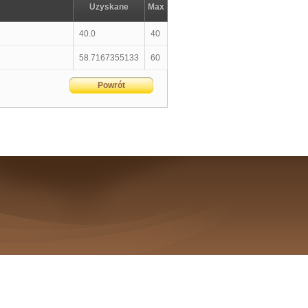
Uzyskane
Max
40.0
40
58.7167355133
60
Powrót