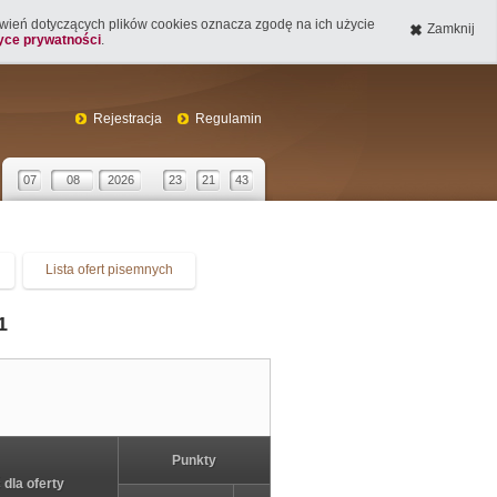
tawień dotyczących plików cookies oznacza zgodę na ich użycie
Zamknij
tyce prywatności
.
Rejestracja
Regulamin
07
08
2026
23
21
43
Lista ofert pisemnych
1
Punkty
dla oferty