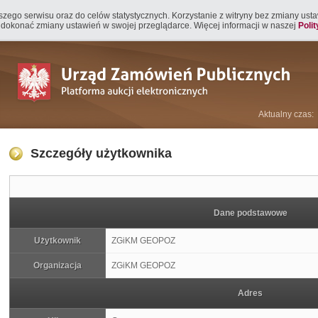
naszego serwisu oraz do celów statystycznych. Korzystanie z witryny bez zmiany us
 dokonać zmiany ustawień w swojej przeglądarce. Więcej informacji w naszej
Poli
Aktualny czas:
Szczegóły użytkownika
Dane podstawowe
Użytkownik
ZGiKM GEOPOZ
Organizacja
ZGiKM GEOPOZ
Adres