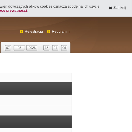
tawień dotyczących plików cookies oznacza zgodę na ich użycie
Zamknij
tyce prywatności
.
Rejestracja
Regulamin
07
08
2026
13
24
06