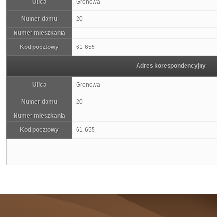
Ulica
Gronowa
Numer domu
20
Numer mieszkania
Kod pocztowy
61-655
Adres korespondencyjny
Ulica
Gronowa
Numer domu
20
Numer mieszkania
Kod pocztowy
61-655