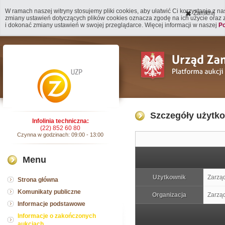
W ramach naszej witryny stosujemy pliki cookies, aby ułatwić Ci korzystanie z n
Zamknij
zmiany ustawień dotyczących plików cookies oznacza zgodę na ich użycie oraz
i dokonać zmiany ustawień w swojej przeglądarce. Więcej informacji w naszej
Po
Szczegóły użytk
Infolinia techniczna:
(22) 852 60 80
Czynna w godzinach: 09:00 - 13:00
Menu
Użytkownik
Zarząd
Strona główna
Komunikaty publiczne
Organizacja
Zarząd
Informacje podstawowe
Informacje o zakończonych
aukcjach