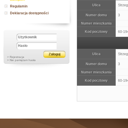
Ulica
Strze
Regulamin
Deklaracja dostępności
Numer domu
3
Numer mieszkania
Kod pocztowy
60-19
Ulica
Strze
> Rejestracja
> Nie pamiętam hasła
Numer domu
3
Numer mieszkania
Kod pocztowy
60-19