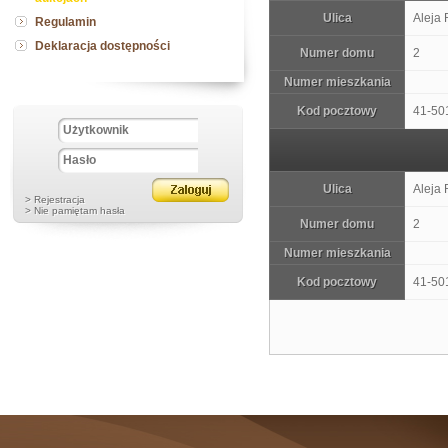
Ulica
Aleja
Regulamin
Deklaracja dostępności
Numer domu
2
Numer mieszkania
Kod pocztowy
41-50
Ulica
Aleja
> Rejestracja
> Nie pamiętam hasła
Numer domu
2
Numer mieszkania
Kod pocztowy
41-50