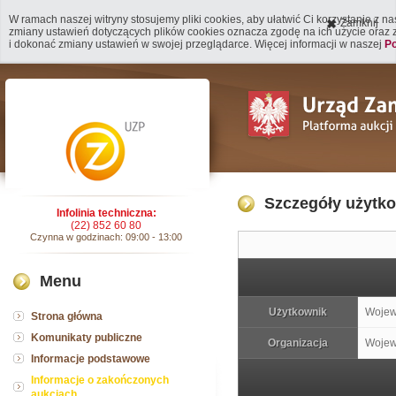
W ramach naszej witryny stosujemy pliki cookies, aby ułatwić Ci korzystanie z n
Zamknij
zmiany ustawień dotyczących plików cookies oznacza zgodę na ich użycie oraz
i dokonać zmiany ustawień w swojej przeglądarce. Więcej informacji w naszej
Po
Szczegóły użytk
Infolinia techniczna:
(22) 852 60 80
Czynna w godzinach: 09:00 - 13:00
Menu
Użytkownik
Wojew
Strona główna
Komunikaty publiczne
Organizacja
Wojewó
Informacje podstawowe
Informacje o zakończonych
aukcjach