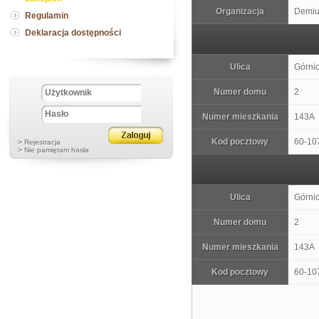
Organizacja
Demiur
Regulamin
Deklaracja dostępności
Ulica
Górni
Numer domu
2
Numer mieszkania
143A
Kod pocztowy
60-10
> Rejestracja
> Nie pamiętam hasła
Ulica
Górni
Numer domu
2
Numer mieszkania
143A
Kod pocztowy
60-10