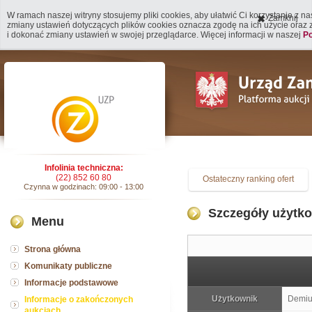
W ramach naszej witryny stosujemy pliki cookies, aby ułatwić Ci korzystanie z n
Zamknij
zmiany ustawień dotyczących plików cookies oznacza zgodę na ich użycie oraz
i dokonać zmiany ustawień w swojej przeglądarce. Więcej informacji w naszej
Po
Infolinia techniczna:
(22) 852 60 80
Ostateczny ranking ofert
Czynna w godzinach: 09:00 - 13:00
Szczegóły użytk
Menu
Strona główna
Komunikaty publiczne
Informacje podstawowe
Użytkownik
Demiur
Informacje o zakończonych
aukcjach