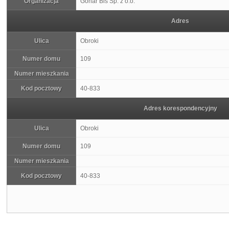
Organizacja
Gonar Bis Sp. z o.o.
Adres
Ulica
Obroki
Numer domu
109
Numer mieszkania
Kod pocztowy
40-833
Adres korespondencyjny
Ulica
Obroki
Numer domu
109
Numer mieszkania
Kod pocztowy
40-833