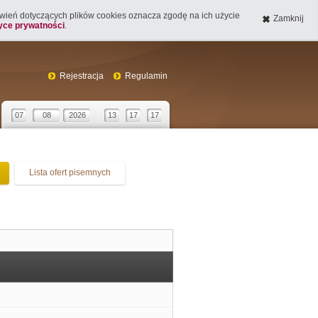
tawień dotyczących plików cookies oznacza zgodę na ich użycie
Zamknij
tyce prywatności
.
Rejestracja
Regulamin
07
08
2026
13
17
17
Lista ofert pisemnych