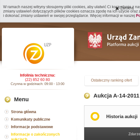
W ramach naszej witryny stosujemy pliki cookies, aby ułatwić Ci korzystanie z n
Zamknij
zmiany ustawień dotyczących plików cookies oznacza zgodę na ich użycie oraz
i dokonać zmiany ustawień w swojej przeglądarce. Więcej informacji w naszej
Po
Infolinia techniczna:
(22) 852 60 80
Ostateczny ranking ofert
Czynna w godzinach: 09:00 - 13:00
Aukcja A-14-2011
Menu
Strona główna
Historia aukcji
Komunikaty publiczne
Informacje podstawowe
Zdarz
Informacje o zakończonych
aukcjach