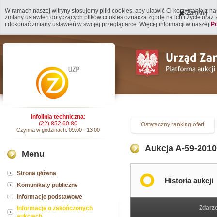
W ramach naszej witryny stosujemy pliki cookies, aby ułatwić Ci korzystanie z n
Zamknij
zmiany ustawień dotyczących plików cookies oznacza zgodę na ich użycie oraz
i dokonać zmiany ustawień w swojej przeglądarce. Więcej informacji w naszej
Po
Infolinia techniczna:
(22) 852 60 80
Ostateczny ranking ofert
Czynna w godzinach: 09:00 - 13:00
Aukcja A-59-2010 -
Menu
Strona główna
Historia aukcji
Komunikaty publiczne
Informacje podstawowe
Zdarz
Informacje o zakończonych
aukcjach