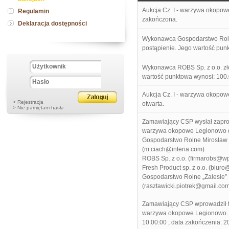
Aukcja Cz. I - warzywa okopow
Regulamin
zakończona.
Deklaracja dostępności
Wykonawca Gospodarstwo Roln
postąpienie. Jego wartość pun
Wykonawca ROBS Sp. z o.o. zło
wartość punktowa wynosi: 100
Aukcja Cz. I - warzywa okopow
> Rejestracja
otwarta.
> Nie pamiętam hasła
Zamawiający CSP wysłał zaprosz
warzywa okopowe Legionowo 
Gospodarstwo Rolne Mirosław
(m.ciach@interia.com)
ROBS Sp. z o.o. (firmarobs@wp
Fresh Product sp. z o.o. (biuro
Gospodarstwo Rolne „Zalesie” 
(rasztawicki.piotrek@gmail.co
Zamawiający CSP wprowadził ter
warzywa okopowe Legionowo. 
10:00:00 , data zakończenia: 2