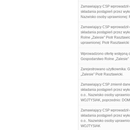
Zamawiający CSP wprowadził 
składania postąpień przez wyk
Nazwisko osoby uprawnionej: 
Zamawiający CSP wprowadził 
składania postąpień przez w
Rolne „Zalesie” Piotr Rasztawi
uprawnionej: Piotr Rasztawicki
Wprowadzono ofertę wstępną 
Gospodarstwo Rolne „Zalesie” P
Zarejestrowano użytkownika: 
„Zalesie” Piotr Rasztawicki.
Zamawiający CSP zmienił dane
składania postąpień przez wyk
o.o.. Nazwisko osoby uprawn
WOJTYSIAK, poprzednio: DO
Zamawiający CSP wprowadził 
składania postąpień przez wyk
o.o.. Nazwisko osoby uprawn
WOJTYSIAK