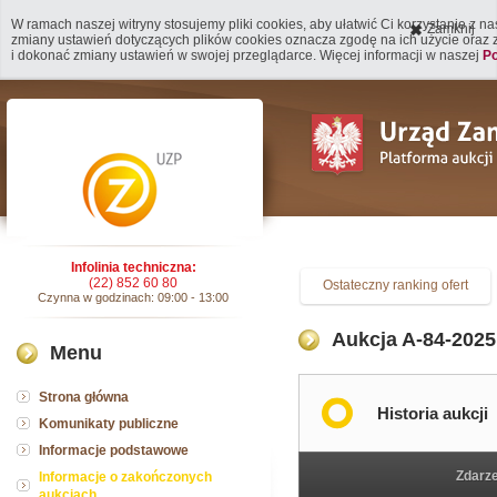
W ramach naszej witryny stosujemy pliki cookies, aby ułatwić Ci korzystanie z n
Zamknij
zmiany ustawień dotyczących plików cookies oznacza zgodę na ich użycie oraz
i dokonać zmiany ustawień w swojej przeglądarce. Więcej informacji w naszej
Po
Infolinia techniczna:
(22) 852 60 80
Ostateczny ranking ofert
Czynna w godzinach: 09:00 - 13:00
Aukcja A-84-2025
Menu
Strona główna
Historia aukcji
Komunikaty publiczne
Informacje podstawowe
Zdarz
Informacje o zakończonych
aukcjach