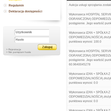
Aukcja usługi sprzątania zosta
Regulamin
Deklaracja dostępności
Wykonawca HOSPITAL SERVI
OGRANICZONĄ ODPOWIEDZIA
postąpienie. Jego wartość pun
Wykonawca IZAN + SPÓŁKA 
ODPOWIEDZIALNOŚCIĄ złożył p
punktowa wynosi: 100.0
> Rejestracja
Wykonawca HOSPITAL SERVI
> Nie pamiętam hasła
OGRANICZONĄ ODPOWIEDZIA
postąpienie. Jego wartość pun
60.9640045278
Wykonawca IZAN + SPÓŁKA 
ODPOWIEDZIALNOŚCIĄ złożył p
punktowa wynosi: 0.0
Wykonawca IZAN + SPÓŁKA 
ODPOWIEDZIALNOŚCIĄ złożył p
punktowa wynosi: 0.0
Wykonawca IZAN + SPÓŁKA 