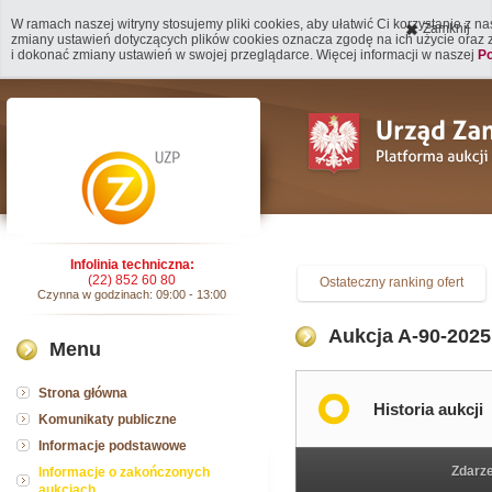
W ramach naszej witryny stosujemy pliki cookies, aby ułatwić Ci korzystanie z n
Zamknij
zmiany ustawień dotyczących plików cookies oznacza zgodę na ich użycie oraz
i dokonać zmiany ustawień w swojej przeglądarce. Więcej informacji w naszej
Po
Infolinia techniczna:
(22) 852 60 80
Ostateczny ranking ofert
Czynna w godzinach: 09:00 - 13:00
Aukcja A-90-2025 
Menu
Strona główna
Historia aukcji
Komunikaty publiczne
Informacje podstawowe
Zdarz
Informacje o zakończonych
aukcjach