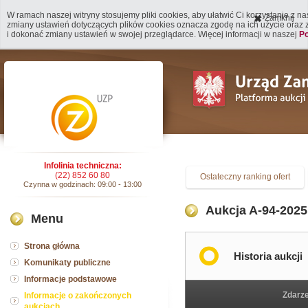
W ramach naszej witryny stosujemy pliki cookies, aby ułatwić Ci korzystanie z n
Zamknij
zmiany ustawień dotyczących plików cookies oznacza zgodę na ich użycie oraz
i dokonać zmiany ustawień w swojej przeglądarce. Więcej informacji w naszej
Po
Infolinia techniczna:
(22) 852 60 80
Ostateczny ranking ofert
Czynna w godzinach: 09:00 - 13:00
Aukcja A-94-2025 
Menu
Strona główna
Historia aukcji
Komunikaty publiczne
Informacje podstawowe
Zdarz
Informacje o zakończonych
aukcjach