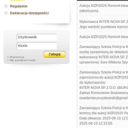
Aukcja 8/ZP/2025 Remont elewa
Regulamin
zakończona.
Deklaracja dostępności
Wykonawca INTER-NOVA SP. Z O
Jego wartość punktowa wynosi
Aukcja 8/ZP/2025 Remont elewac
Zamawiający Szkoła Policji w 
osobę uprawnioną do składani
wykonawcę INTER-NOVA SP. Z 
> Rejestracja
> Nie pamiętam hasła
uprawnionej: Ewa Wiktoria Spy
Zamawiający Szkoła Policji w 
zaproszenia do aukcji 8/ZP/20
do wykonawców:
INTER-NOVA SP. Z O.O. (BIU
Zakład Remontowo Budowlany 
(waldemar.pruszkowski@gmail
Zamawiający Szkoła Policji w 
terminy dla aukcji 8/ZP/2025 R
Data otwarcia: 2025-09-10 12:0
2025-09-10 12:15:00.