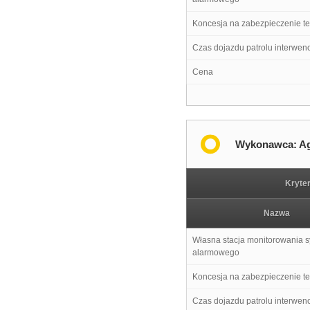
Koncesja na zabezpieczenie t
Czas dojazdu patrolu interwen
Cena
Wykonawca: Ag
Kryte
Nazwa
Własna stacja monitorowania 
alarmowego
Koncesja na zabezpieczenie t
Czas dojazdu patrolu interwen