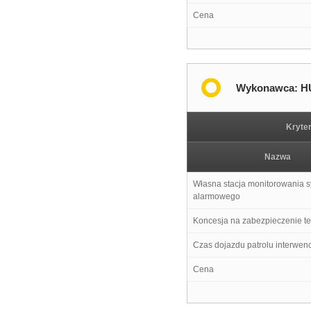
Cena
Wykonawca: H
Kryte
Nazwa
Własna stacja monitorowania 
alarmowego
Koncesja na zabezpieczenie t
Czas dojazdu patrolu interwen
Cena