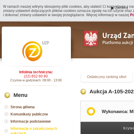
W ramach naszej witryny stosujemy pliki cookies, aby ułatwić Ci korzystanie z n
Zamknij
zmiany ustawień dotyczących plików cookies oznacza zgodę na ich użycie oraz
i dokonać zmiany ustawień w swojej przeglądarce. Więcej informacji w naszej
Po
Infolinia techniczna:
(22) 852 60 80
Ostateczny ranking ofert
Czynna w godzinach: 09:00 - 13:00
Aukcja A-105-202
Menu
Strona główna
Wykonawca: M
Komunikaty publiczne
Informacje podstawowe
Kryte
Informacje o zakończonych
aukcjach