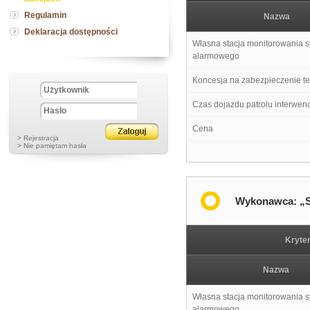
Regulamin
Nazwa
Deklaracja dostępności
Własna stacja monitorowania 
alarmowego
Koncesja na zabezpieczenie t
Czas dojazdu patrolu interwen
Cena
> Rejestracja
> Nie pamiętam hasła
Wykonawca: „S
Kryte
Nazwa
Własna stacja monitorowania 
alarmowego