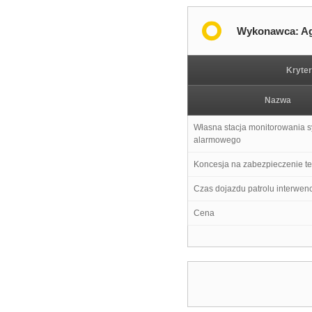
Wykonawca: Age
Kryte
Nazwa
Własna stacja monitorowania 
alarmowego
Koncesja na zabezpieczenie t
Czas dojazdu patrolu interwen
Cena