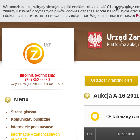
W ramach naszej witryny stosujemy pliki cookies, aby ułatwić Ci korzystanie z n
Zamknij
zmiany ustawień dotyczących plików cookies oznacza zgodę na ich użycie oraz
i dokonać zmiany ustawień w swojej przeglądarce. Więcej informacji w naszej
Po
Infolinia techniczna:
(22) 852 60 80
Ostateczny ranking ofert
Czynna w godzinach: 09:00 - 13:00
Aukcja A-16-2011
Menu
Strona główna
Ostateczny ran
Komunikaty publiczne
Informacje podstawowe
Lp.
Uczestnik
Informacje o zakończonych
aukcjach