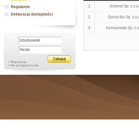
1
Królmet Sp. z o.o
Regulamin
Deklaracja dostępności
2
Gonar Bis Sp. z o.
3
Kennametal Sp. z o
> Rejestracja
> Nie pamiętam hasła