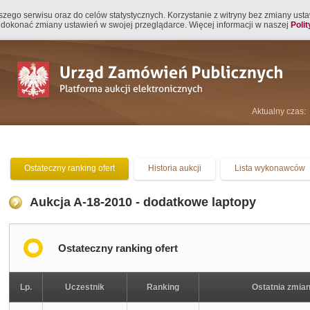
naszego serwisu oraz do celów statystycznych. Korzystanie z witryny bez zmiany us
 dokonać zmiany ustawień w swojej przeglądarce. Więcej informacji w naszej
Poli
Aktualny czas:
Ostateczny ranking ofert
Historia aukcji
Lista wykonawców
Aukcja A-18-2010 - dodatkowe laptopy
Ostateczny ranking ofert
Lp.
Uczestnik
Ranking
Ostatnia zmia