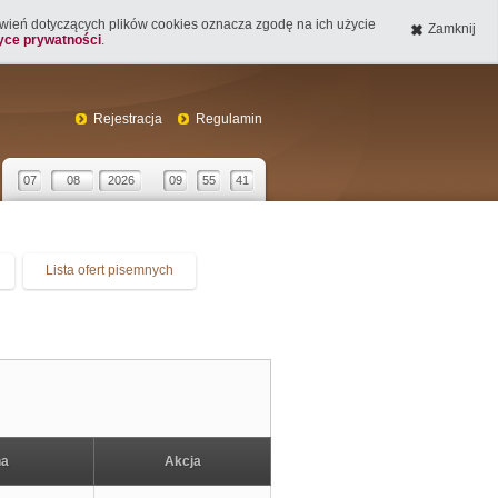
tawień dotyczących plików cookies oznacza zgodę na ich użycie
Zamknij
tyce prywatności
.
Rejestracja
Regulamin
07
08
2026
09
55
41
Lista ofert pisemnych
na
Akcja