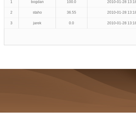
1
bogdan
100.0
2010-01-28 13:1
2
staho
36.55
2010-01-28 13:1
3
jarek
0.0
2010-01-28 13:1