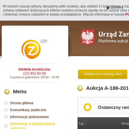
W ramach naszej witryny stosujemy pliki cookies, aby ułatwić Ci korzystanie z n
Zamknij
zmiany ustawień dotyczących plików cookies oznacza zgodę na ich użycie oraz
i dokonać zmiany ustawień w swojej przeglądarce. Więcej informacji w naszej
Po
Infolinia techniczna:
(22) 852 60 80
Ostateczny ranking ofert
Czynna w godzinach: 09:00 - 13:00
Aukcja A-186-201
Menu
Strona główna
Ostateczny ran
Komunikaty publiczne
Informacje podstawowe
Lp.
Ucze
Informacje o zakończonych
aukcjach