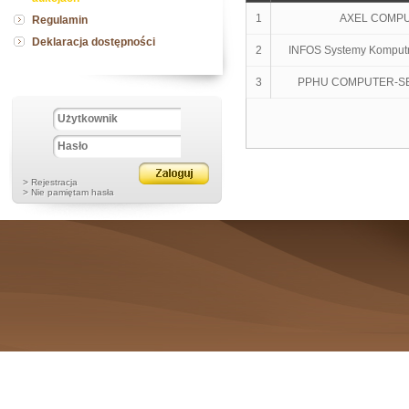
1
AXEL COMPUT
Regulamin
Deklaracja dostępności
2
INFOS Systemy Komputr
3
PPHU COMPUTER-SERV
> Rejestracja
> Nie pamiętam hasła