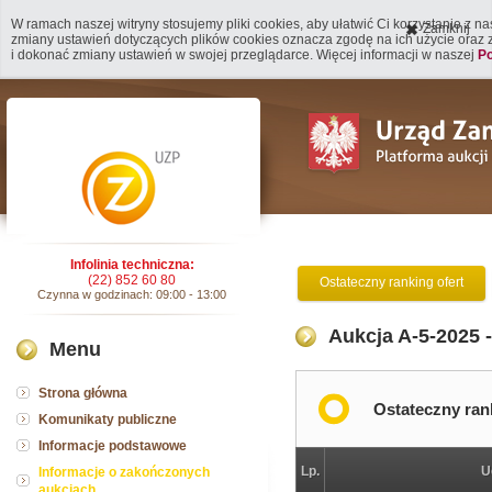
W ramach naszej witryny stosujemy pliki cookies, aby ułatwić Ci korzystanie z n
Zamknij
zmiany ustawień dotyczących plików cookies oznacza zgodę na ich użycie oraz
i dokonać zmiany ustawień w swojej przeglądarce. Więcej informacji w naszej
Po
Infolinia techniczna:
(22) 852 60 80
Ostateczny ranking ofert
Czynna w godzinach: 09:00 - 13:00
Aukcja A-5-2025 
Menu
Strona główna
Ostateczny ran
Komunikaty publiczne
Informacje podstawowe
Lp.
U
Informacje o zakończonych
aukcjach