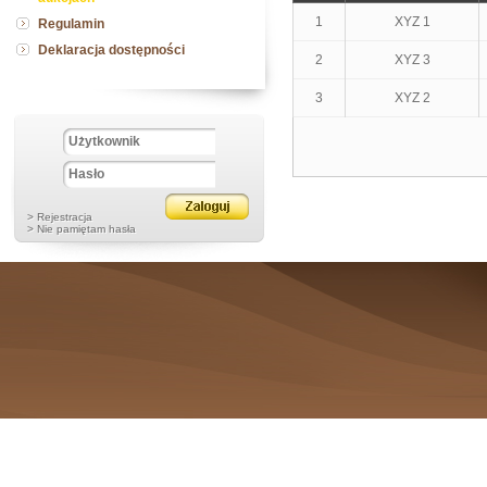
1
XYZ 1
Regulamin
Deklaracja dostępności
2
XYZ 3
3
XYZ 2
> Rejestracja
> Nie pamiętam hasła