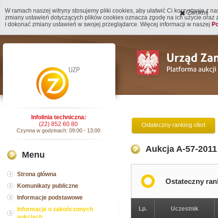
W ramach naszej witryny stosujemy pliki cookies, aby ułatwić Ci korzystanie z n
Zamknij
zmiany ustawień dotyczących plików cookies oznacza zgodę na ich użycie oraz
i dokonać zmiany ustawień w swojej przeglądarce. Więcej informacji w naszej
Po
Infolinia techniczna:
(22) 852 60 80
Ostateczny ranking ofert
Czynna w godzinach: 09:00 - 13:00
Aukcja A-57-201
Menu
Strona główna
Ostateczny ran
Komunikaty publiczne
Informacje podstawowe
Lp.
Uczestnik
Informacje o zakończonych
aukcjach