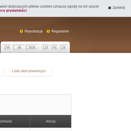
tawień dotyczących plików cookies oznacza zgodę na ich użycie
Zamknij
tyce prywatności
.
Rejestracja
Regulamin
06
08
2026
23
41
16
Lista ofert pisemnych
 zmiana
Akcja